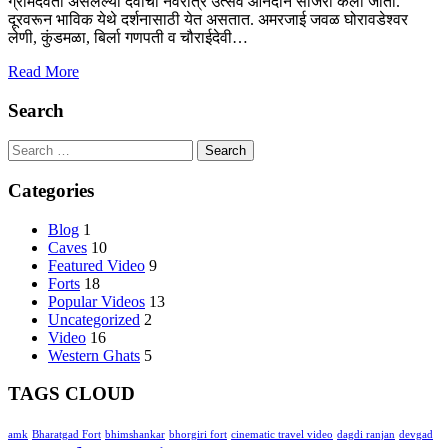
ग्रामदेवता असलेल्या देवीचा नवरात्र उत्सव आनंदाने साजरा केला जातो.
दूरवरून भाविक येथे दर्शनासाठी येत असतात. अमरजाई जवळ घोरावडेश्वर
लेणी, कुंडमळा, बिर्ला गणपती व चौराईदेवी…
Read More
Search
Search
for:
Categories
Blog
1
Caves
10
Featured Video
9
Forts
18
Popular Videos
13
Uncategorized
2
Video
16
Western Ghats
5
TAGS CLOUD
amk
Bharatgad Fort
bhimshankar
bhorgiri fort
cinematic travel video
dagdi ranjan
devgad