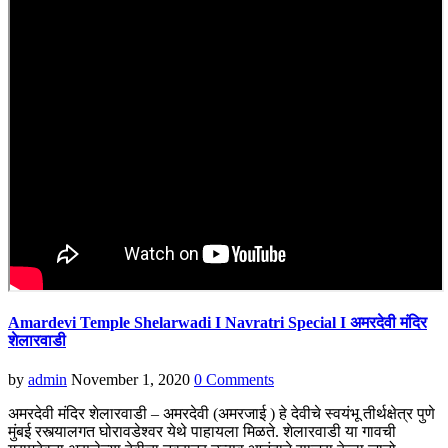
Amardevi Temple Shelarwadi I Navratri Special I अमरदेवी मंदिर
शेलारवाडी
by
admin
November 1, 2020
0 Comments
अमरदेवी मंदिर शेलारवाडी – अमरदेवी (अमरजाई ) हे देवीचे स्वयंभू तीर्थक्षेत्र पुणे
मुंबई रस्त्यालगत घोरावडेश्वर येथे पाहायला मिळते. शेलारवाडी या गावची