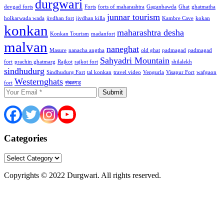
durgwari
devgad forts
Forts
forts of maharashtra
Gaganbawda
Ghat
ghatmatha
junnar tourism
holkarwada wada
jivdhan fort
jivdhan killa
Kambre Cave
kokan
konkan
maharashtra desha
Konkan Tourism
madanfort
malvan
naneghat
Masure
nanacha angtha
old ghat
padmagad
padmagad
Sahyadri Mountain
fort
prachin ghatmarg
Rajkot
rajkot fort
shilalekh
sindhudurg
Sindhudurg Fort
tal konkan
travel video
Vengurla
Visapur Fort
wafgaon
Westernghats
fort
संबळगड
Submit
Categories
Categories
Copyrights © 2022 Durgwari. All rights reserved.