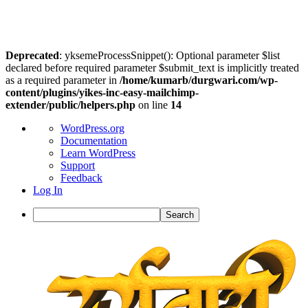
Deprecated
: yksemeProcessSnippet(): Optional parameter $list
declared before required parameter $submit_text is implicitly treated
as a required parameter in
/home/kumarb/durgwari.com/wp-
content/plugins/yikes-inc-easy-mailchimp-
extender/public/helpers.php
on line
14
About
WordPress.org
WordPress
Documentation
Learn WordPress
Support
Feedback
Log In
Search